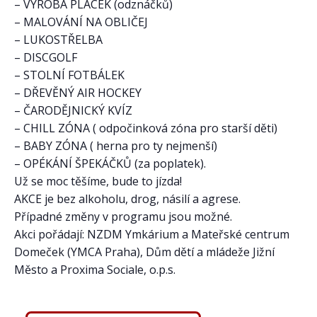
– VÝROBA PLACEK (odznáčků)
– MALOVÁNÍ NA OBLIČEJ
– LUKOSTŘELBA
– DISCGOLF
– STOLNÍ FOTBÁLEK
– DŘEVĚNÝ AIR HOCKEY
– ČARODĚJNICKÝ KVÍZ
– CHILL ZÓNA ( odpočinková zóna pro starší děti)
– BABY ZÓNA ( herna pro ty nejmenší)
– OPÉKÁNÍ ŠPEKÁČKŮ (za poplatek).
Už se moc těšíme, bude to jízda!
AKCE je bez alkoholu, drog, násilí a agrese.
Případné změny v programu jsou možné.
Akci pořádají: NZDM Ymkárium a Mateřské centrum
Domeček (YMCA Praha), Dům dětí a mládeže Jižní
Město a Proxima Sociale, o.p.s.